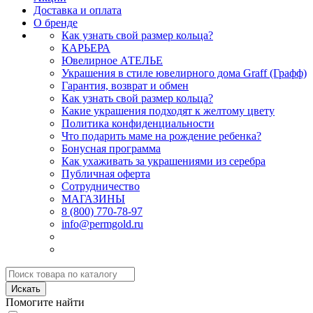
Доставка и оплата
О бренде
Как узнать свой размер кольца?
КАРЬЕРА
Ювелирное АТЕЛЬЕ
Украшения в стиле ювелирного дома Graff (Графф)
Гарантия, возврат и обмен
Как узнать свой размер кольца?
Какие украшения подходят к желтому цвету
Политика конфиденциальности
Что подарить маме на рождение ребенка?
Бонусная программа
Как ухаживать за украшениями из серебра
Публичная оферта
Сотрудничество
МАГАЗИНЫ
8 (800) 770-78-97
info@permgold.ru
Искать
Помогите найти