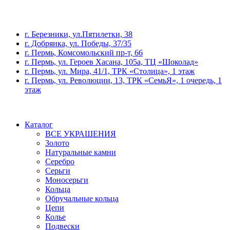
г. Березники, ул.Пятилетки, 38
г. Добрянка, ул. Победы, 37/35
г. Пермь, Комсомольский пр-т, 66
г. Пермь, ул. Героев Хасана, 105а, ТЦ «Шоколад»
г. Пермь, ул. Мира, 41/1, ТРК «Столица», 1 этаж
г. Пермь, ул. Революции, 13, ТРК «СемьЯ», 1 очередь, 1
этаж
Каталог
ВСЕ УКРАШЕНИЯ
Золото
Натуральные камни
Серебро
Серьги
Моносерьги
Кольца
Обручальные кольца
Цепи
Колье
Подвески