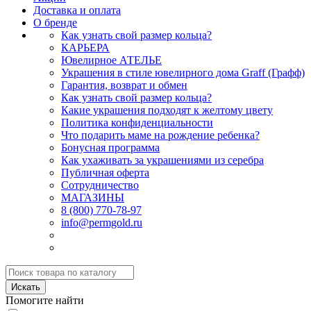
Доставка и оплата
О бренде
Как узнать свой размер кольца?
КАРЬЕРА
Ювелирное АТЕЛЬЕ
Украшения в стиле ювелирного дома Graff (Графф)
Гарантия, возврат и обмен
Как узнать свой размер кольца?
Какие украшения подходят к желтому цвету
Политика конфиденциальности
Что подарить маме на рождение ребенка?
Бонусная программа
Как ухаживать за украшениями из серебра
Публичная оферта
Сотрудничество
МАГАЗИНЫ
8 (800) 770-78-97
info@permgold.ru
Искать
Помогите найти