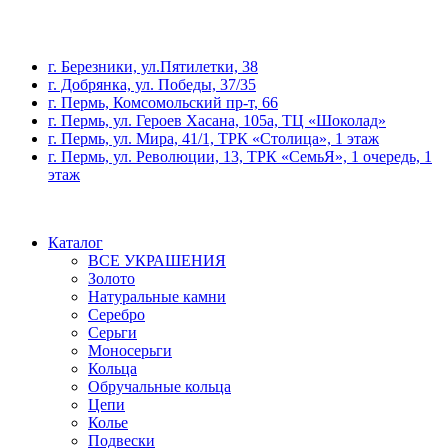
г. Березники, ул.Пятилетки, 38
г. Добрянка, ул. Победы, 37/35
г. Пермь, Комсомольский пр-т, 66
г. Пермь, ул. Героев Хасана, 105а, ТЦ «Шоколад»
г. Пермь, ул. Мира, 41/1, ТРК «Столица», 1 этаж
г. Пермь, ул. Революции, 13, ТРК «СемьЯ», 1 очередь, 1
этаж
Каталог
ВСЕ УКРАШЕНИЯ
Золото
Натуральные камни
Серебро
Серьги
Моносерьги
Кольца
Обручальные кольца
Цепи
Колье
Подвески