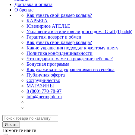
Доставка и оплата
О бренде
Как узнать свой размер кольца?
КАРЬЕРА
Ювелирное АТЕЛЬЕ
Украшения в стиле ювелирного дома Graff (Графф)
Гарантия, возврат и обмен
Как узнать свой размер кольца?
Какие украшения подходят к желтому цвету
Политика конфиденциальности
Что подарить маме на рождение ребенка?
Бонусная программа
Как ухаживать за украшениями из серебра
Публичная оферта
Сотрудничество
МАГАЗИНЫ
8 (800) 770-78-97
info@permgold.ru
Искать
Помогите найти