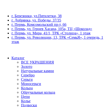
г. Березники, ул.Пятилетки, 38
г. Добрянка, ул. Победы, 37/35
г. Пермь, Комсомольский пр-т, 66
г. Пермь, ул. Героев Хасана, 105а, ТЦ «Шоколад»
г. Пермь, ул. Мира, 41/1, ТРК «Столица», 1 этаж
г. Пермь, ул. Революции, 13, ТРК «СемьЯ», 1 очередь, 1
этаж
Каталог
ВСЕ УКРАШЕНИЯ
Золото
Натуральные камни
Серебро
Серьги
Моносерьги
Кольца
Обручальные кольца
Цепи
Колье
Подвески