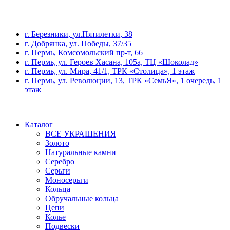
г. Березники, ул.Пятилетки, 38
г. Добрянка, ул. Победы, 37/35
г. Пермь, Комсомольский пр-т, 66
г. Пермь, ул. Героев Хасана, 105а, ТЦ «Шоколад»
г. Пермь, ул. Мира, 41/1, ТРК «Столица», 1 этаж
г. Пермь, ул. Революции, 13, ТРК «СемьЯ», 1 очередь, 1
этаж
Каталог
ВСЕ УКРАШЕНИЯ
Золото
Натуральные камни
Серебро
Серьги
Моносерьги
Кольца
Обручальные кольца
Цепи
Колье
Подвески