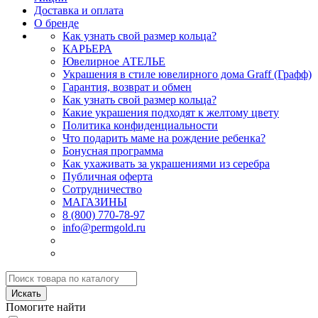
Доставка и оплата
О бренде
Как узнать свой размер кольца?
КАРЬЕРА
Ювелирное АТЕЛЬЕ
Украшения в стиле ювелирного дома Graff (Графф)
Гарантия, возврат и обмен
Как узнать свой размер кольца?
Какие украшения подходят к желтому цвету
Политика конфиденциальности
Что подарить маме на рождение ребенка?
Бонусная программа
Как ухаживать за украшениями из серебра
Публичная оферта
Сотрудничество
МАГАЗИНЫ
8 (800) 770-78-97
info@permgold.ru
Искать
Помогите найти