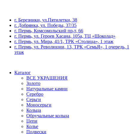
г. Березники, ул.Пятилетки, 38
г. Добрянка, ул. Победы, 37/35
г. Пермь, Комсомольский пр-т, 66
г. Пермь, ул. Героев Хасана, 105а, ТЦ «Шоколад»
г. Пермь, ул. Мира, 41/1, ТРК «Столица», 1 этаж
г. Пермь, ул. Революции, 13, ТРК «СемьЯ», 1 очередь, 1
этаж
Каталог
ВСЕ УКРАШЕНИЯ
Золото
Натуральные камни
Серебро
Серьги
Моносерьги
Кольца
Обручальные кольца
Цепи
Колье
Подвески