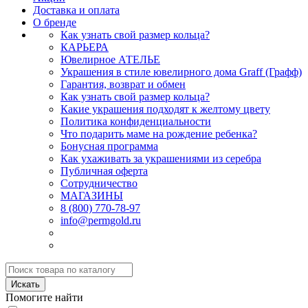
Доставка и оплата
О бренде
Как узнать свой размер кольца?
КАРЬЕРА
Ювелирное АТЕЛЬЕ
Украшения в стиле ювелирного дома Graff (Графф)
Гарантия, возврат и обмен
Как узнать свой размер кольца?
Какие украшения подходят к желтому цвету
Политика конфиденциальности
Что подарить маме на рождение ребенка?
Бонусная программа
Как ухаживать за украшениями из серебра
Публичная оферта
Сотрудничество
МАГАЗИНЫ
8 (800) 770-78-97
info@permgold.ru
Искать
Помогите найти